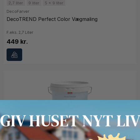
2,7 liter
9 liter
5 x 9 liter
DecoFarver
DecoTREND Perfect Color Vægmaling
F.eks. 2,7 Liter
449 kr.