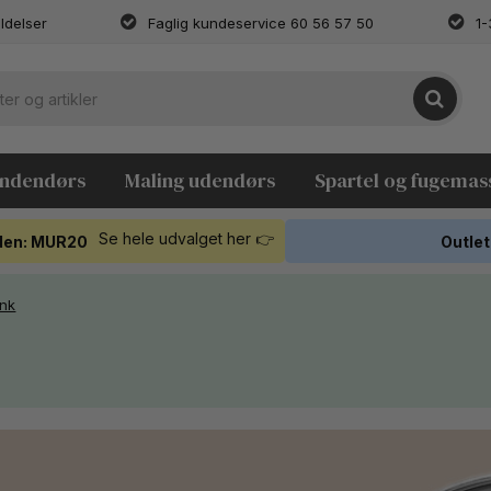
ldelser
Faglig kundeservice 60 56 57 50
1-
indendørs
Maling udendørs
Spartel og fugemas
Se hele udvalget her 👉
koden: MUR20
Outlet
ink