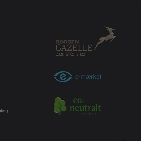
m
ling