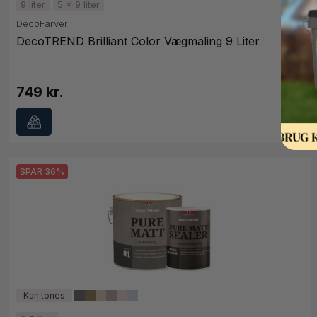
9 liter
5 x 9 liter
DecoFarver
DecoTREND Brilliant Color Vægmaling 9 Liter
749 kr.
SPAR 36%