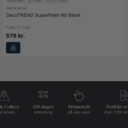
0,68 liter
2,7 liter
3 x 2,7 liter
DecoFarver
DecoTREND Superfinish 80 Blank
F.eks. 2,7 Liter
579 kr.
 & Collect
120 dages
Prismatch
Perfekt s
le landet
ombytning
på alle varer
over 7.200 a