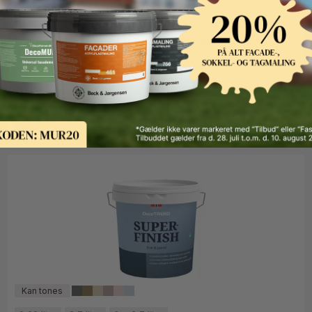
2,7 liter
9 liter
5 x 9 liter
DecoFarver
DecoTREND Aqua Color Vådrumsmaling
F.eks. 2,7 Liter
449 kr.