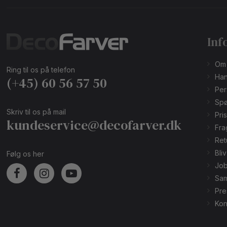
Inf
Om
Ring til os på telefon
Han
(+45) 60 56 57 50
Per
Spø
Skriv til os på mail
Pri
kundeservice@decofarver.dk
Fra
Ret
Bli
Følg os her
Job
Sam
Pre
Kon