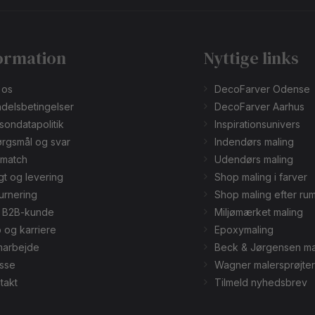
ormation
Nyttige links
 os
DecoFarver Odense
delsbetingelser
DecoFarver Aarhus
sondatapolitik
Inspirationsunivers
rgsmål og svar
Indendørs maling
smatch
Udendørs maling
gt og levering
Shop maling i farver
urnering
Shop maling efter ru
v B2B-kunde
Miljømærket maling
 og karriere
Epoxymaling
arbejde
Beck & Jørgensen ma
sse
Wagner malersprøjter
takt
Tilmeld nyhedsbrev