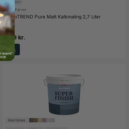
2,7 liter
DecoFarver
DecoTREND Pure Matt Kalkmaling 2,7 Liter
499 kr.