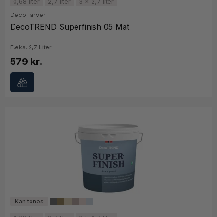
0,68 liter
2,7 liter
3 x 2,7 liter
DecoFarver
DecoTREND Superfinish 05 Mat
F.eks. 2,7 Liter
579 kr.