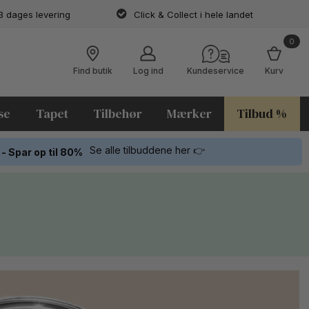
3 dages levering
Click & Collect i hele landet
0
Find butik
Log ind
Kundeservice
Kurv
se
Tapet
Tilbehør
Mærker
Tilbud %
Se alle tilbuddene her 👉
 - Spar op til 80%