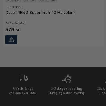
0,68 liter
2,7 liter
3 x 2,7 liter
DecoFarver
DecoTREND Superfinish 40 Halvblank
F.eks. 2,7 Liter
579 kr.
Gratis fragt
1-3 dages levering
Click
ved køb over 499,-
Hurtig og sikker levering
i he