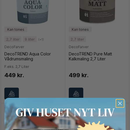
2,7 liter
9 liter
2,7 liter
(+1)
DecoFarver
DecoFarver
DecoTREND Aqua Color
DecoTREND Pure Matt
Vådrumsmaling
Kalkmaling 2,7 Liter
F.eks. 2,7 Liter
449 kr.
499 kr.
SPAR 36%