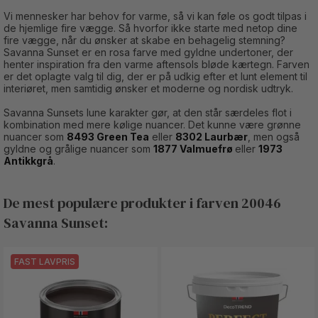
Vi mennesker har behov for varme, så vi kan føle os godt tilpas i
de hjemlige fire vægge. Så hvorfor ikke starte med netop dine
fire vægge, når du ønsker at skabe en behagelig stemning?
Savanna Sunset er en rosa farve med gyldne undertoner, der
henter inspiration fra den varme aftensols bløde kærtegn. Farven
er det oplagte valg til dig, der er på udkig efter et lunt element til
interiøret, men samtidig ønsker et moderne og nordisk udtryk.
Savanna Sunsets lune karakter gør, at den står særdeles flot i
kombination med mere kølige nuancer. Det kunne være grønne
nuancer som
8493 Green Tea
eller
8302 Laurbær
, men også
gyldne og grålige nuancer som
1877 Valmuefrø
eller
1973
Antikkgrå
.
De mest populære produkter i farven 20046
Savanna Sunset:
FAST LAVPRIS