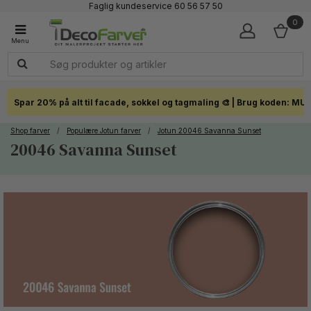
Faglig kundeservice 60 56 57 50
1-3 dages levering
0
Click & Collect i hele landet
Spar 20% på alt til facade, sokkel og tagmaling 🎨 | Brug koden: MU
Shop farver
/
Populære Jotun farver
/
Jotun 20046 Savanna Sunset
20046 Savanna Sunset