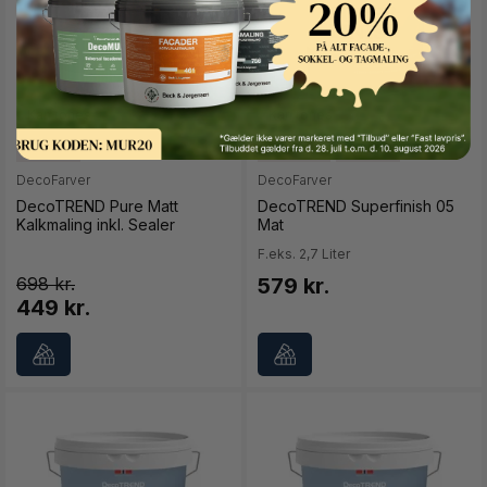
Button Text
2,7 liter
0,68 liter
2,7 liter
(+1)
DecoFarver
DecoFarver
DecoTREND Pure Matt
DecoTREND Superfinish 05
Kalkmaling inkl. Sealer
Mat
F.eks. 2,7 Liter
698
579 kr.
449 kr.