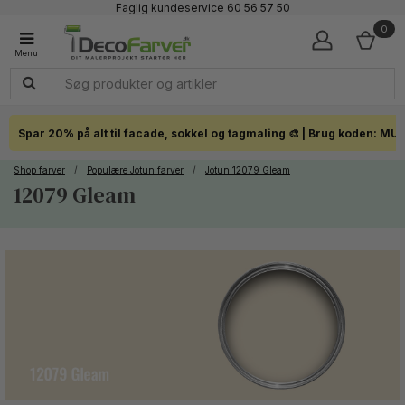
Faglig kundeservice 60 56 57 50
1-3 dages levering
0
Click & Collect i hele landet
Spar 20% på alt til facade, sokkel og tagmaling 🎨 | Brug koden: MU
Shop farver
/
Populære Jotun farver
/
Jotun 12079 Gleam
12079 Gleam