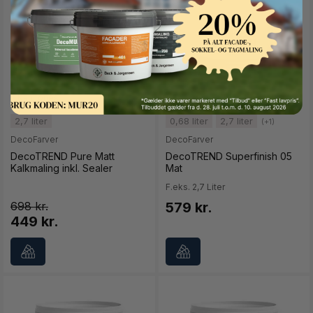
Button Text
2,7 liter
0,68 liter
2,7 liter
(+1)
DecoFarver
DecoFarver
DecoTREND Pure Matt
DecoTREND Superfinish 05
Kalkmaling inkl. Sealer
Mat
F.eks. 2,7 Liter
698
579 kr.
449 kr.