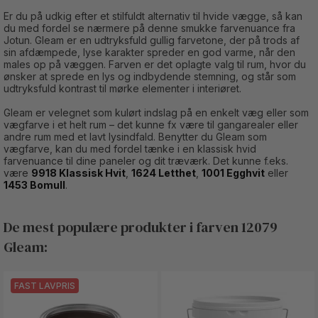
Er du på udkig efter et stilfuldt alternativ til hvide vægge, så kan
du med fordel se nærmere på denne smukke farvenuance fra
Jotun. Gleam er en udtryksfuld gullig farvetone, der på trods af
sin afdæmpede, lyse karakter spreder en god varme, når den
males op på væggen. Farven er det oplagte valg til rum, hvor du
ønsker at sprede en lys og indbydende stemning, og står som
udtryksfuld kontrast til mørke elementer i interiøret.
Gleam er velegnet som kulørt indslag på en enkelt væg eller som
vægfarve i et helt rum – det kunne fx være til gangarealer eller
andre rum med et lavt lysindfald. Benytter du Gleam som
vægfarve, kan du med fordel tænke i en klassisk hvid
farvenuance til dine paneler og dit træværk. Det kunne f.eks.
være
9918 Klassisk Hvit
,
1624 Letthet
,
1001 Egghvit
eller
1453 Bomull
.
De mest populære produkter i farven 12079
Gleam:
FAST LAVPRIS