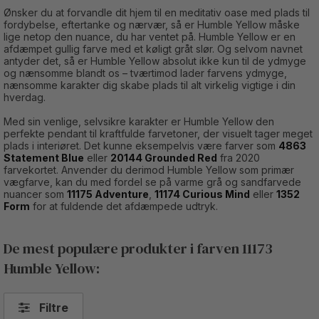
Ønsker du at forvandle dit hjem til en meditativ oase med plads til
fordybelse, eftertanke og nærvær, så er Humble Yellow måske
lige netop den nuance, du har ventet på. Humble Yellow er en
afdæmpet gullig farve med et køligt gråt slør. Og selvom navnet
antyder det, så er Humble Yellow absolut ikke kun til de ydmyge
og nænsomme blandt os – tværtimod lader farvens ydmyge,
nænsomme karakter dig skabe plads til alt virkelig vigtige i din
hverdag.
Med sin venlige, selvsikre karakter er Humble Yellow den
perfekte pendant til kraftfulde farvetoner, der visuelt tager meget
plads i interiøret. Det kunne eksempelvis være farver som
4863
Statement Blue
eller
20144 Grounded Red
fra 2020
farvekortet. Anvender du derimod Humble Yellow som primær
vægfarve, kan du med fordel se på varme grå og sandfarvede
nuancer som
11175 Adventure
,
11174 Curious Mind
eller
1352
Form
for at fuldende det afdæmpede udtryk.
De mest populære produkter i farven 11173
Humble Yellow:
Filtre