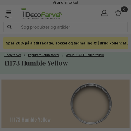
Vi er e-mærket
Fremragende 4,7 - + 7.200 Anmeldelser
0
Faglig kundeservice 60 56 57 50
1-3 dages levering
Click & Collect i hele landet
Spar 20% på alt til facade, sokkel og tagmaling 🎨 | Brug koden: MU
Shop farver
/
Populære Jotun farver
/
Jotun 11173 Humble Yellow
11173 Humble Yellow