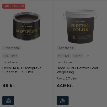
FAST LAVPRIS
0,45 liter
2,7 liter
9 liter
(+1)
DecoFarver
DecoFarver
DecoTREND Farveprøve
DecoTREND Perfect Color
Supermat 0,45 Liter
Vægmaling
F.eks. 2,7 Liter
49 kr.
449 kr.