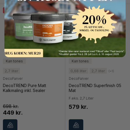
SPAR 36%
Button Text
2,7 liter
0,68 liter
2,7 liter
(+1)
DecoFarver
DecoFarver
DecoTREND Pure Matt
DecoTREND Superfinish 05
Kalkmaling inkl. Sealer
Mat
F.eks. 2,7 Liter
698
579 kr.
449 kr.