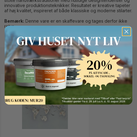
stolte håndværkstraditioner med nutidige designtendenser og
innovative produktionsteknikker. Resultatet er kreative tapeter
af høj kvalitet, inspireret af både klassiske og moderne stilarter.
Bemærk:
Denne vare er en skaffevare og tages derfor ikke
retur.
Andre kunder kigger også på
Button Text