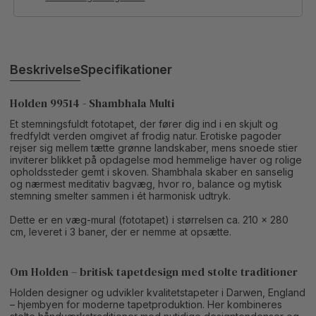
Beskrivelse
Specifikationer
Holden 99514 - Shambhala Multi
Et stemningsfuldt fototapet, der fører dig ind i en skjult og
fredfyldt verden omgivet af frodig natur. Erotiske pagoder
rejser sig mellem tætte grønne landskaber, mens snoede stier
inviterer blikket på opdagelse mod hemmelige haver og rolige
opholdssteder gemt i skoven. Shambhala skaber en sanselig
og nærmest meditativ bagvæg, hvor ro, balance og mytisk
stemning smelter sammen i ét harmonisk udtryk.
Dette er en væg-mural (fototapet) i størrelsen ca. 210 x 280
cm, leveret i 3 baner, der er nemme at opsætte.
Om Holden – britisk tapetdesign med stolte traditioner
Holden designer og udvikler kvalitetstapeter i Darwen, England
– hjembyen for moderne tapetproduktion. Her kombineres