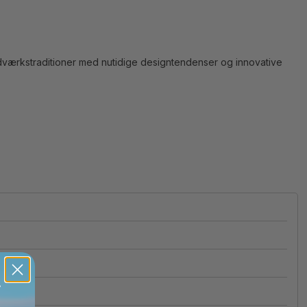
dværkstraditioner med nutidige designtendenser og innovative