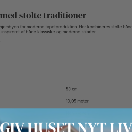
med stolte traditioner
– hjembyen for moderne tapetproduktion. Her kombineres stolte hån
, inspireret af både klassiske og moderne stilarter.
.
53 cm
10,05 meter
Non-woven
26,5 cm (Lige på)