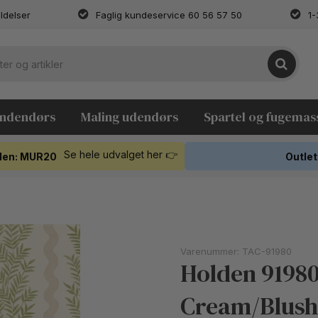
ldelser
Faglig kundeservice 60 56 57 50
1-
indendørs
Maling udendørs
Spartel og fugemas
Se hele udvalget her 👉
koden: MUR20
Outlet
Varenummer:
TAC-91980
Holden 91980 
Cream/Blush