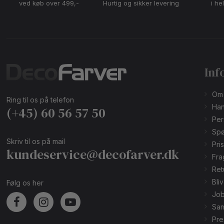
ved køb over 499,-
Hurtig og sikker levering
i he
Inf
Om
Ring til os på telefon
Han
(+45) 60 56 57 50
Per
Spø
Skriv til os på mail
Pri
kundeservice@decofarver.dk
Fra
Ret
Bli
Følg os her
Job
Sam
Pre