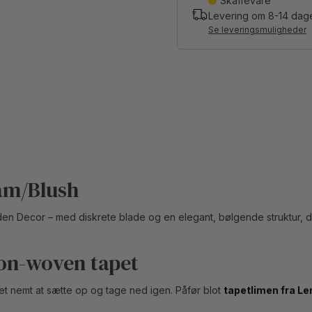
Skaffevare
Levering om
8-14
dag
Se leveringsmuligheder
eam/Blush
den Decor – med diskrete blade og en elegant, bølgende struktur, de
on-woven tapet
det nemt at sætte op og tage ned igen. Påfør blot
tapetlimen fra L