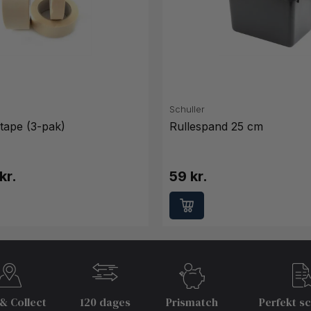
Schuller
tape (3-pak)
Rullespand 25 cm
kr.
59 kr.
 & Collect
120 dages
Prismatch
Perfekt s