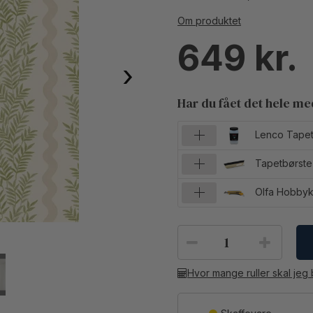
Om produktet
649
›
Har du fået det hele m
Lenco Tapet
Tapetbørste
Olfa Hobbyk
Hvor mange ruller skal jeg