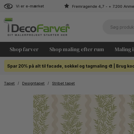
Vi er e-mærket
Fremragende 4,7 - + 7.200 Anme
Shop farver
Shop maling efter rum
Maling 
Spar 20% på alt til facade, sokkel og tagmaling 🎨 | Brug 
Tapet
/
Designtapet
/
Stribet tapet