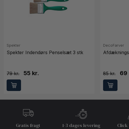
Spekter
DecoFarver
Spekter Indendørs Penselsæt 3 stk
Afdæknings
55 kr.
69 
79
85
Gratis fragt
1-3 dages levering
Click