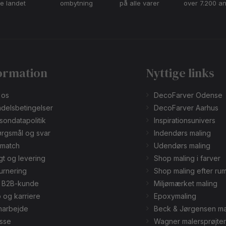
le landet
ombytning
på alle varer
over 7.200 a
ormation
Nyttige links
 os
DecoFarver Odense
delsbetingelser
DecoFarver Aarhus
sondatapolitik
Inspirationsunivers
rgsmål og svar
Indendørs maling
smatch
Udendørs maling
gt og levering
Shop maling i farver
urnering
Shop maling efter ru
v B2B-kunde
Miljømærket maling
 og karriere
Epoxymaling
arbejde
Beck & Jørgensen ma
sse
Wagner malersprøjter