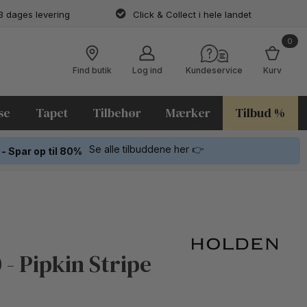
3 dages levering
Click & Collect i hele landet
0
Find butik
Log ind
Kundeservice
Kurv
se
Tapet
Tilbehør
Mærker
Tilbud %
Se alle tilbuddene her 👉
 - Spar op til 80%
- Pipkin Stripe