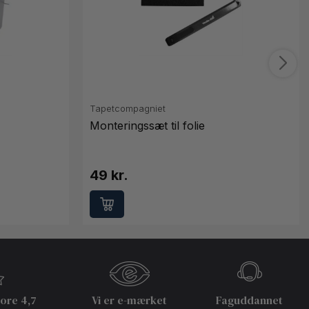
Tapetcompagniet
Monteringssæt til folie
49 kr.
core 4,7
Vi er e-mærket
Faguddannet