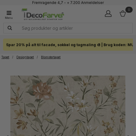
Faglig kundeservice 60 56 57 50
1-3 dages levering
0
Click & Collect i hele landet
Spar 20% på alt til facade, sokkel og tagmaling 🎨 | Brug koden: MU
Tapet
/
Designtapet
/
Blomstertapet