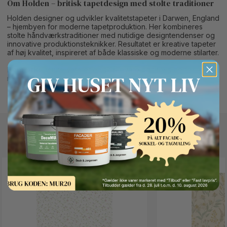
Om Holden – britisk tapetdesign med stolte traditioner
Holden designer og udvikler kvalitetstapeter i Darwen, England
– hjembyen for moderne tapetproduktion. Her kombineres
stolte håndværkstraditioner med nutidige designtendenser og
innovative produktionsteknikker. Resultatet er kreative tapeter
af høj kvalitet, inspireret af både klassiske og moderne stilarter.
Bemærk:
Denne vare er en skaffevare og tages derfor ikke
retur.
Button Text
Andre kunder kigger også på
SPAR 23%