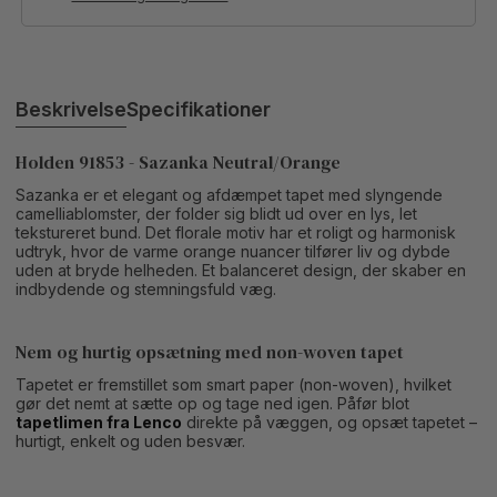
Beskrivelse
Specifikationer
Holden 91853 - Sazanka Neutral/Orange
Sazanka er et elegant og afdæmpet tapet med slyngende
camelliablomster, der folder sig blidt ud over en lys, let
tekstureret bund. Det florale motiv har et roligt og harmonisk
udtryk, hvor de varme orange nuancer tilfører liv og dybde
uden at bryde helheden. Et balanceret design, der skaber en
indbydende og stemningsfuld væg.
Nem og hurtig opsætning med non-woven tapet
Tapetet er fremstillet som smart paper (non-woven), hvilket
gør det nemt at sætte op og tage ned igen. Påfør blot
tapetlimen fra Lenco
direkte på væggen, og opsæt tapetet –
hurtigt, enkelt og uden besvær.