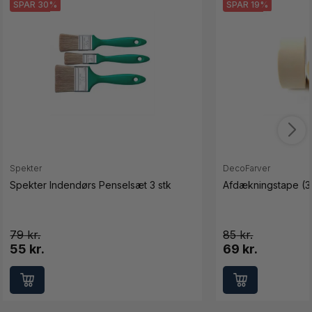
SPAR 30%
SPAR 19%
Spekter
DecoFarver
Spekter Indendørs Penselsæt 3 stk
Afdækningstape (3
79
85
55 kr.
69 kr.