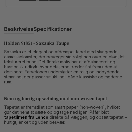
Beskrivelse
Specifikationer
Holden 91851 - Sazanka Taupe
Sazanka er et elegant og afdæmpet tapet med slyngende
camelliablomster, der bevæger sig roligt hen over en blød, let
tekstureret bund. Det florale motiv har et afbalanceret og
harmonisk udtryk, hvor detaljerne træder fint frem uden at
dominere. Farvetonen understøtter en rolig og indbydende
stemning, der passer smukt ind i både klassiske og moderne
rum.
Nem og hurtig opsætning med non-woven tapet
Tapetet er fremstillet som smart paper (non-woven), hvilket
gør det nemt at sætte op og tage ned igen. Påfør blot
tapetlimen fra Lenco
direkte på væggen, og opsæt tapetet –
hurtigt, enkelt og uden besvær.