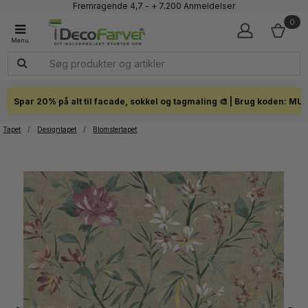
Faglig kundeservice 60 56 57 50
1-3 dages levering
0
Click & Collect i hele landet
Spar 20% på alt til facade, sokkel og tagmaling 🎨 | Brug koden: MU
Tapet
/
Designtapet
/
Blomstertapet