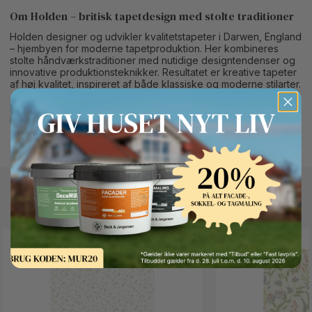
Om Holden – britisk tapetdesign med stolte traditioner
Holden designer og udvikler kvalitetstapeter i Darwen, England
– hjembyen for moderne tapetproduktion. Her kombineres
stolte håndværkstraditioner med nutidige designtendenser og
innovative produktionsteknikker. Resultatet er kreative tapeter
af høj kvalitet, inspireret af både klassiske og moderne stilarter.
Bemærk:
Denne vare er en skaffevare og tages derfor ikke
retur.
Button Text
Andre kunder kigger også på