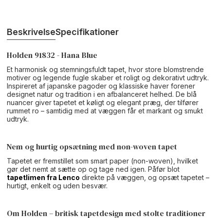
Beskrivelse
Specifikationer
Holden 91832 - Hana Blue
Et harmonisk og stemningsfuldt tapet, hvor store blomstrende
motiver og legende fugle skaber et roligt og dekorativt udtryk.
Inspireret af japanske pagoder og klassiske haver forener
designet natur og tradition i en afbalanceret helhed. De blå
nuancer giver tapetet et køligt og elegant præg, der tilfører
rummet ro – samtidig med at væggen får et markant og smukt
udtryk.
Nem og hurtig opsætning med non-woven tapet
Tapetet er fremstillet som smart paper (non-woven), hvilket
gør det nemt at sætte op og tage ned igen. Påfør blot
tapetlimen fra Lenco
direkte på væggen, og opsæt tapetet –
hurtigt, enkelt og uden besvær.
Om Holden – britisk tapetdesign med stolte traditioner