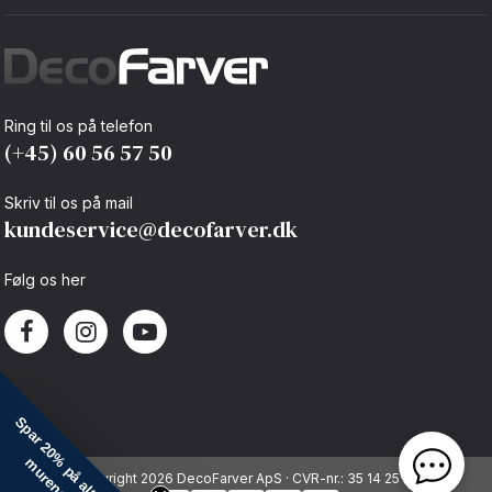
Ring til os på telefon
(+45) 60 56 57 50
Skriv til os på mail
kundeservice@decofarver.dk
Følg os her
ar 20% på alt til
Copyright 2026 DecoFarver ApS · CVR-nr.: 35 14 25 92