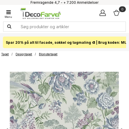
Fremragende 4,7 - + 7.200 Anmeldelser
Faglig kundeservice 60 56 57 50
0
1-3 dages levering
Click & Collect i hele landet
Spar 20% på alt til facade, sokkel og tagmaling 🎨 | Brug koden: MU
Tapet
/
Designtapet
/
Blomstertapet