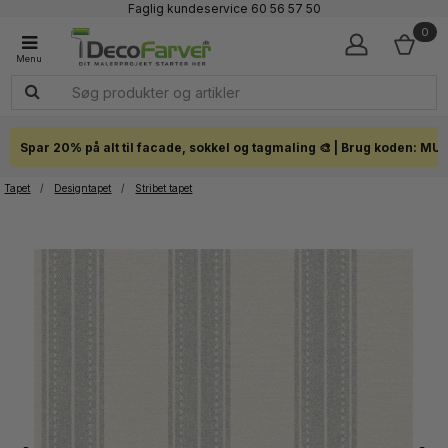
Faglig kundeservice 60 56 57 50
1-3 dages levering
0
Click & Collect i hele landet
Spar 20% på alt til facade, sokkel og tagmaling 🎨 | Brug koden: MU
Tapet
/
Designtapet
/
Stribet tapet