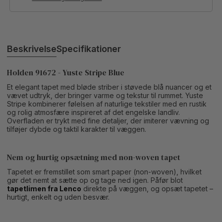
Beskrivelse
Specifikationer
Holden 91672 - Yuste Stripe Blue
Et elegant tapet med bløde striber i støvede blå nuancer og et
vævet udtryk, der bringer varme og tekstur til rummet. Yuste
Stripe kombinerer følelsen af naturlige tekstiler med en rustik
og rolig atmosfære inspireret af det engelske landliv.
Overfladen er trykt med fine detaljer, der imiterer vævning og
tilføjer dybde og taktil karakter til væggen.
Nem og hurtig opsætning med non-woven tapet
Tapetet er fremstillet som smart paper (non-woven), hvilket
gør det nemt at sætte op og tage ned igen. Påfør blot
tapetlimen fra Lenco
direkte på væggen, og opsæt tapetet –
hurtigt, enkelt og uden besvær.