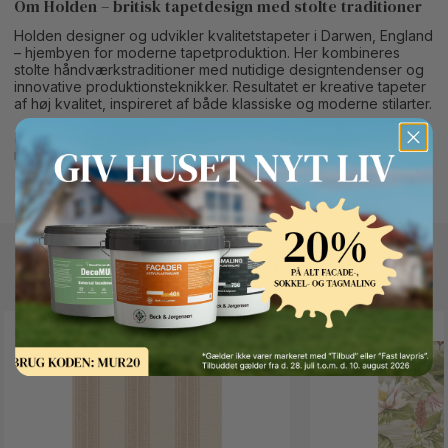
Om Holden – britisk tapetdesign med stolte traditioner
Holden designer og udvikler kvalitetstapeter i Darwen, England
– hjembyen for moderne tapetproduktion. Her kombineres
stolte håndværkstraditioner med nutidige designtendenser og
innovative produktionsteknikker. Resultatet er kreative tapeter
af høj kvalitet, inspireret af både klassiske og moderne stilarter.
Bemærk:
Denne vare er en skaffevare og tages derfor ikke
retur.
Button Text
Andre kunder kigger også på