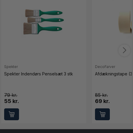
Spekter
DecoFarver
Spekter Indendørs Penselsæt 3 stk
Afdækningstape (3
79
85
55 kr.
69 kr.