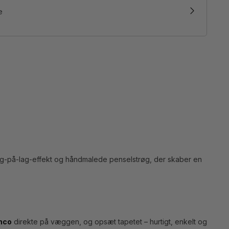
e
lag-på-lag-effekt og håndmalede penselstrøg, der skaber en
enco
direkte på væggen, og opsæt tapetet – hurtigt, enkelt og