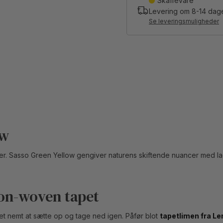
Skaffevare
Levering om
8-14
dag
Se leveringsmuligheder
ow
lader. Sasso Green Yellow gengiver naturens skiftende nuancer med 
on-woven tapet
det nemt at sætte op og tage ned igen. Påfør blot
tapetlimen fra L