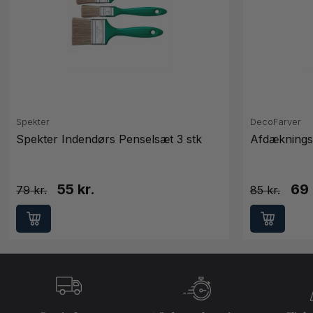
Spekter
DecoFarver
Spekter Indendørs Penselsæt 3 stk
Afdæknings
55 kr.
69 
79
85