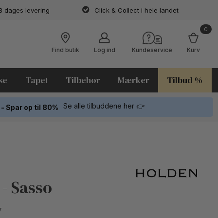
3 dages levering
Click & Collect i hele landet
0
Find butik
Log ind
Kundeservice
Kurv
se
Tapet
Tilbehør
Mærker
Tilbud %
Se alle tilbuddene her 👉
 - Spar op til 80%
 - Sasso
w