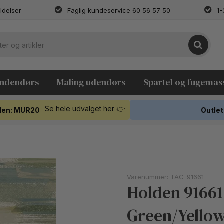
ldelser
Faglig kundeservice 60 56 57 50
1-
indendørs
Maling udendørs
Spartel og fugemas
Se hele udvalget her 👉
koden: MUR20
Outlet
Varenummer:
TAC-91661
Holden 91661
Green/Yello