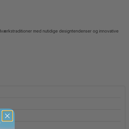
dværkstraditioner med nutidige designtendenser og innovative