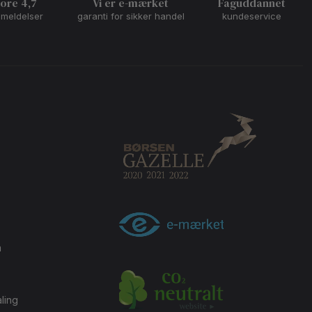
core 4,7
Vi er e-mærket
Faguddannet
nmeldelser
garanti for sikker handel
kundeservice
m
ling