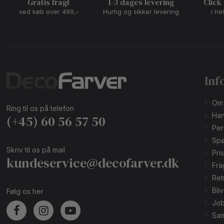
Gratis fragt
1-3 dages levering
Click
ved køb over 499,-
Hurtig og sikker levering
i he
Inf
Om
Ring til os på telefon
Han
(+45) 60 56 57 50
Per
Spø
Skriv til os på mail
Pri
kundeservice@decofarver.dk
Fra
Ret
Bli
Følg os her
Job
Sam