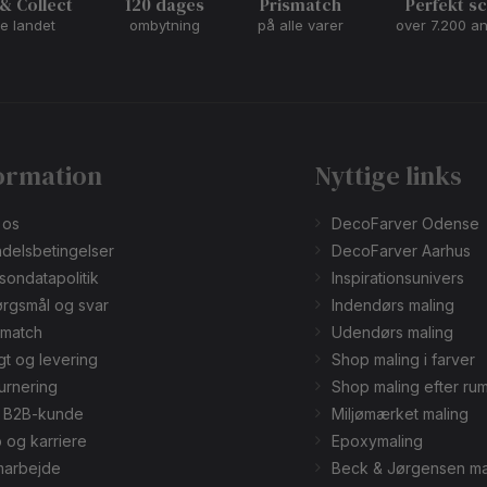
 & Collect
120 dages
Prismatch
Perfekt s
le landet
ombytning
på alle varer
over 7.200 a
ormation
Nyttige links
 os
DecoFarver Odense
delsbetingelser
DecoFarver Aarhus
sondatapolitik
Inspirationsunivers
rgsmål og svar
Indendørs maling
smatch
Udendørs maling
gt og levering
Shop maling i farver
urnering
Shop maling efter ru
v B2B-kunde
Miljømærket maling
 og karriere
Epoxymaling
arbejde
Beck & Jørgensen ma