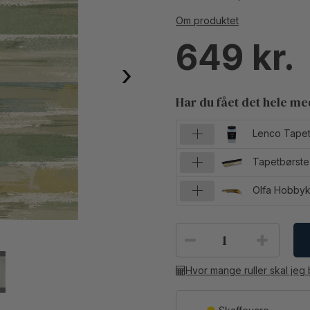
Om produktet
649
›
Har du fået det hele m
Lenco Tapet
Tapetbørste
Olfa Hobbyk
Hvor mange ruller skal jeg