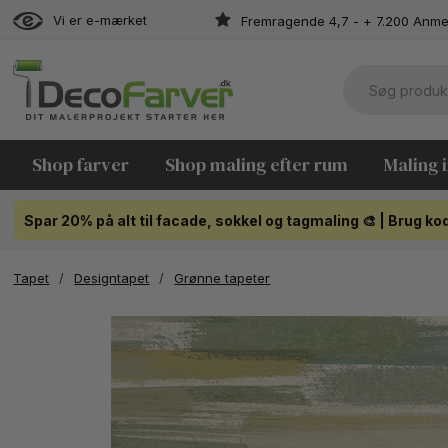
Vi er e-mærket
Fremragende 4,7 - + 7.200 Anme
Shop farver
Shop maling efter rum
Maling 
Spar 20% på alt til facade, sokkel og tagmaling 🎨 | Brug 
Tapet
/
Designtapet
/
Grønne tapeter