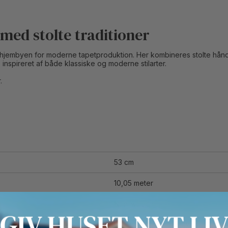
med stolte traditioner
– hjembyen for moderne tapetproduktion. Her kombineres stolte hån
, inspireret af både klassiske og moderne stilarter.
.
53 cm
10,05 meter
Non-woven
53 cm / 26,5 cm (Forskudt)