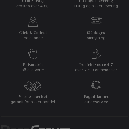
Gratis fragt
1-3 dages levering
ved køb over 499,-
Hurtig og sikker levering
Click & Collect
120 dages
i hele landet
ombytning
Prismatch
Perfekt score 4,7
på alle varer
over 7.200 anmeldelser
Vi er e-mærket
Faguddannet
garanti for sikker handel
kundeservice