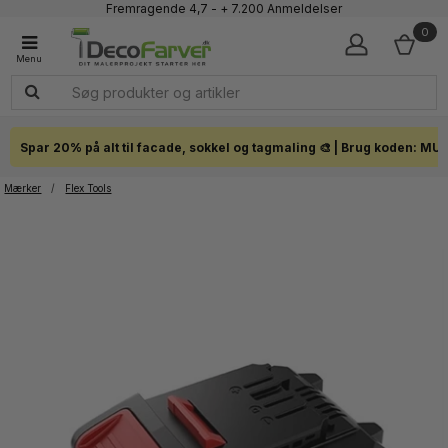
Fremragende 4,7 - + 7.200 Anmeldelser
Faglig kundeservice 60 56 57 50
0
1-3 dages levering
Click & Collect i hele landet
Spar 20% på alt til facade, sokkel og tagmaling 🎨 | Brug koden: MU
Mærker
/
Flex Tools