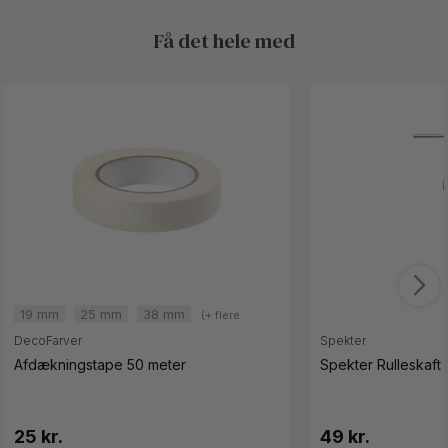
Få det hele med
19 mm
25 mm
38 mm
(+ flere
varianter)
DecoFarver
Spekter
Afdækningstape 50 meter
Spekter Rulleskaft 
25 kr.
49 kr.