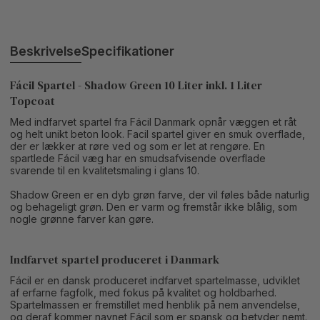
Beskrivelse
Specifikationer
Fácil Spartel - Shadow Green 10 Liter inkl. 1 Liter
Topcoat
Med indfarvet spartel fra Fácil Danmark opnår væggen et råt
og helt unikt beton look. Facil spartel giver en smuk overflade,
der er lækker at røre ved og som er let at rengøre. En
spartlede Fácil væg har en smudsafvisende overflade
svarende til en kvalitetsmaling i glans 10.
Shadow Green er en dyb grøn farve, der vil føles både naturlig
og behageligt grøn. Den er varm og fremstår ikke blålig, som
nogle grønne farver kan gøre.
Indfarvet spartel produceret i Danmark
Fácil er en dansk produceret indfarvet spartelmasse, udviklet
af erfarne fagfolk, med fokus på kvalitet og holdbarhed.
Spartelmassen er fremstillet med henblik på nem anvendelse,
og deraf kommer navnet Fácil som er spansk og betyder nemt.