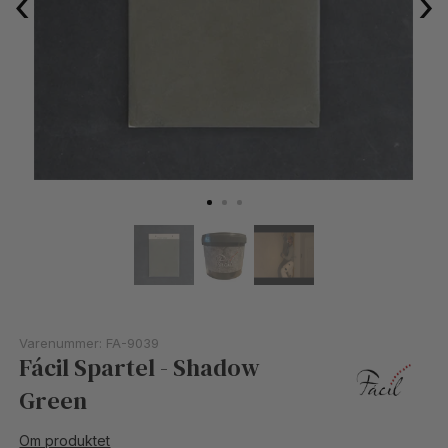
‹
›
Varenummer:
FA-9039
Fácil Spartel - Shadow
Green
Om produktet