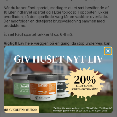
Når du køber Fácil spartel, modtager du et sæt bestående af:
10 Liter indfarvet spartel og 1 Liter topcoat. Topcoaten lukker
overfladen, så den spartlede væg får en vaskbar overflade.
Der medfølger en detaljeret brugsvejledning sammen med
produkterne.
Ét sæt Fácil spartel rækker til ca. 6-8 m2.
Vigtigt!
Lav hele væggen på én gang, da stop undervejs kan
føre til uhensigtsmæssige farveforskelle.
OBS:
Fácil spartel er en bestillingsvare, som ikke kan
returneres.
Teknisk datablad
Button Text
Andre kunder kigger også på