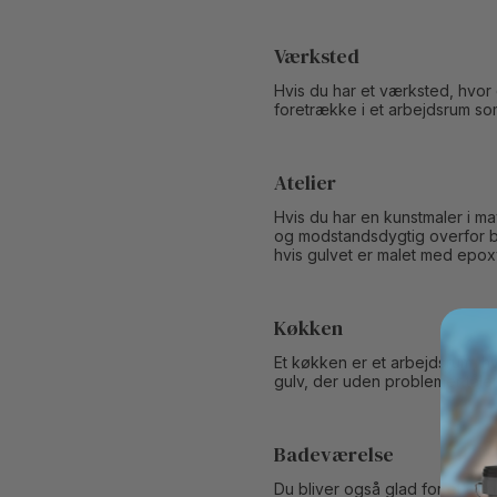
Værksted
Hvis du har et værksted, hvor 
foretrække i et arbejdsrum so
Atelier
Hvis du har en kunstmaler i mav
og modstandsdygtig overfor blan
hvis gulvet er malet med epox
Køkken
Et køkken er et arbejdsrum, hv
gulv, der uden problemer tåle
Badeværelse
Du bliver også glad for et ep