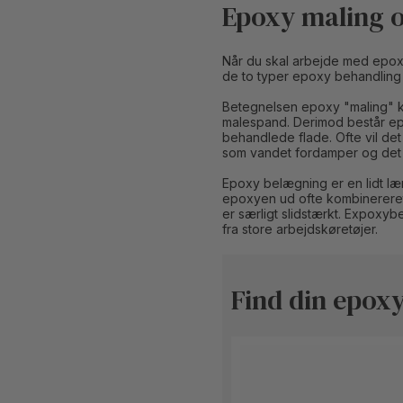
Epoxy maling o
Når du skal arbejde med epox
de to typer epoxy behandling 
Betegnelsen epoxy "maling" ka
malespand. Derimod består epo
behandlede flade. Ofte vil de
som vandet fordamper og det g
Epoxy belægning er en lidt l
epoxyen ud ofte kombinereret 
er særligt slidstærkt. Expoxy
fra store arbejdskøretøjer.
Find din epox