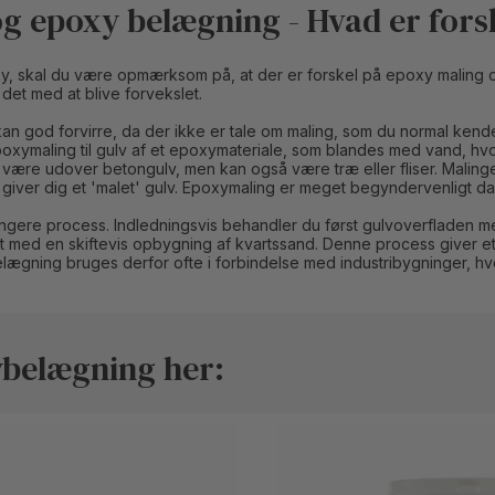
g epoxy belægning - Hvad er fors
y, skal du være opmærksom på, at der er forskel på epoxy maling 
det med at blive forvekslet.
n god forvirre, da der ikke er tale om maling, som du normal ken
xymaling til gulv af et epoxymateriale, som blandes med vand, hvo
t være udover betongulv, men kan også være træ eller fliser. Maling
iver dig et 'malet' gulv. Epoxymaling er meget begyndervenligt da
ængere process. Indledningsvis behandler du først gulvoverfladen 
med en skiftevis opbygning af kvartssand. Denne process giver et 
belægning bruges derfor ofte i forbindelse med industribygninger, h
ybelægning her: