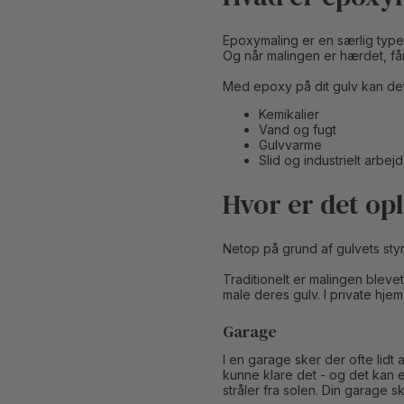
Epoxymaling er en særlig type
Og når malingen er hærdet, får
Med epoxy på dit gulv kan det
Kemikalier
Vand og fugt
Gulvvarme
Slid og industrielt arbej
Hvor er det opl
Netop på grund af gulvets sty
Traditionelt er malingen blevet
male deres gulv. I private hje
Garage
I en garage sker der ofte lidt 
kunne klare det - og det kan 
stråler fra solen. Din garage s