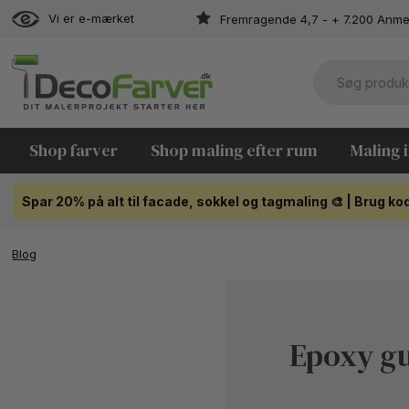
Vi er e-mærket
Fremragende 4,7 - + 7.200 Anme
Shop farver
Shop maling efter rum
Maling 
Spar 20% på alt til facade, sokkel og tagmaling 🎨 | Brug 
Blog
Epoxy gu