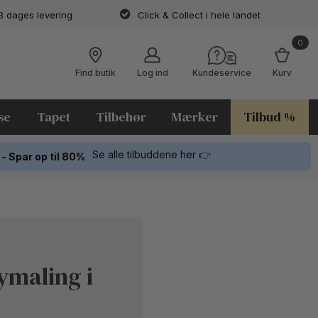
3 dages levering
Click & Collect i hele landet
0
Find butik
Log ind
Kundeservice
Kurv
se
Tapet
Tilbehør
Mærker
Tilbud %
Se alle tilbuddene her 👉
 - Spar op til 80%
ymaling i