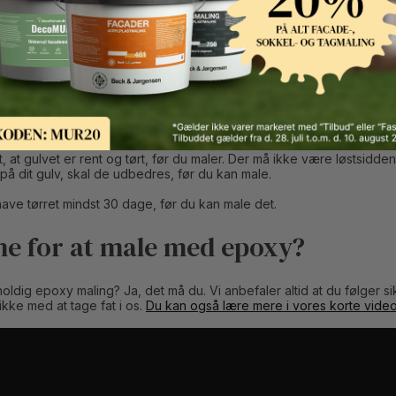
epoxymaling?
 uden problemer males med epoxymaling:
g parketgulve.
e gulve.
, at gulvet er rent og tørt, før du maler. Der må ikke være løstsidde
på dit gulv, skal de udbedres, før du kan male.
have tørret mindst 30 dage, før du kan male det.
ne for at male med epoxy?
ldig epoxy maling? Ja, det må du. Vi anbefaler altid at du følger 
 ikke med at tage fat i os.
Du kan også lære mere i vores korte vide