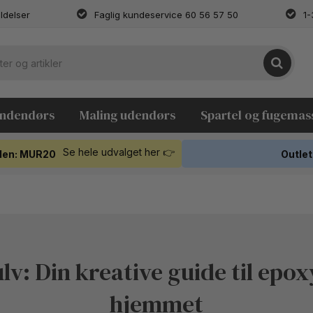
ldelser
Faglig kundeservice 60 56 57 50
1-
indendørs
Maling udendørs
Spartel og fugemas
Se hele udvalget her 👉
koden: MUR20
Outlet
lv: Din kreative guide til epox
hjemmet