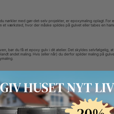
du nørkler med gør-det-selv projekter, er epoxymaling oplagt. For et
m et værksted, hvor der måske spildes på gulvet eller tabes en ham
en, bør du få et epoxy gulv i dit atelier. Det skyldes selvfølgelig, a
dt andet maling. Hvis (eller når) du derfor spilder maling på gulvet, 
ymaling.
or madvarer, diverse væsker og andet ofte tabes på gulvet. Derfor 
r den slags og er nemt at rengøre.
oxy gulv på dit badeværelse. Det kan uden problemer males ovenpå b