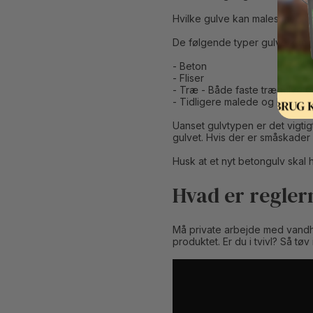
Hvilke gulve kan males med 
De følgende typer gulve kan
- Beton
- Fliser
- Træ - Både faste trægulve o
- Tidligere malede og lakered
Uanset gulvtypen er det vigtigt
gulvet. Hvis der er småskader 
Husk at et nyt betongulv skal 
Hvad er regler
Må private arbejde med vandho
produktet. Er du i tvivl? Så tøv