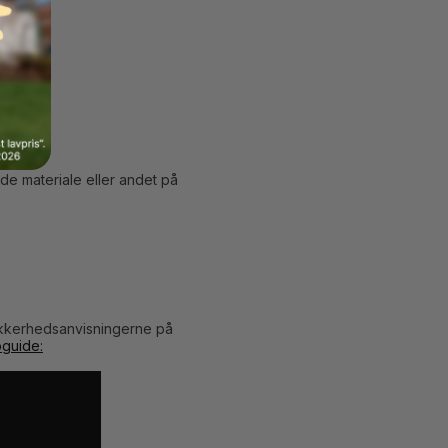
nde materiale eller andet på
sikkerhedsanvisningerne på
oguide: