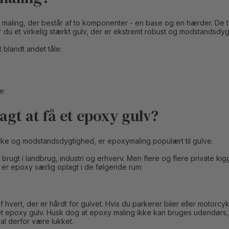
 maling, der består af to komponenter - en base og en hærder. De to
 du et virkelig stærkt gulv, der er ekstremt robust og modstandsdygt
 blandt andet tåle:
de
agt at få et epoxy gulv?
rke og modstandsdygtighed, er epoxymaling populært til gulve.
 brugt i landbrug, industri og erhverv. Men flere og flere private kig
m er epoxy særlig oplagt i de følgende rum:
af hvert, der er hårdt for gulvet. Hvis du parkerer biler eller motorcy
et epoxy gulv. Husk dog at epoxy maling ikke kan bruges udendørs, 
kal derfor være lukket.