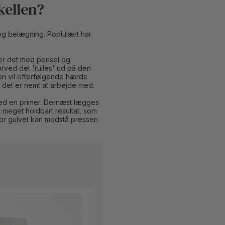
kellen?
og belægning. Poplulært har
der det med pensel og
rved det 'rulles' ud på den
en vil efterfølgende hærde
 det er nemt at arbejde med.
med en primer. Dernæst lægges
meget holdbart resultat, som
vor gulvet kan modstå pressen