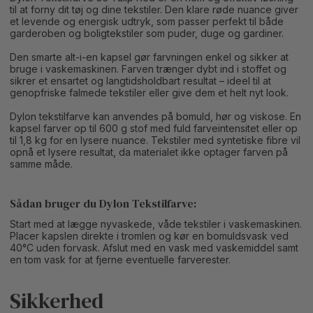
til at forny dit tøj og dine tekstiler. Den klare røde nuance giver
et levende og energisk udtryk, som passer perfekt til både
garderoben og boligtekstiler som puder, duge og gardiner.
Den smarte alt-i-en kapsel gør farvningen enkel og sikker at
bruge i vaskemaskinen. Farven trænger dybt ind i stoffet og
sikrer et ensartet og langtidsholdbart resultat – ideel til at
genopfriske falmede tekstiler eller give dem et helt nyt look.
Dylon tekstilfarve kan anvendes på bomuld, hør og viskose. En
kapsel farver op til 600 g stof med fuld farveintensitet eller op
til 1,8 kg for en lysere nuance. Tekstiler med syntetiske fibre vil
opnå et lysere resultat, da materialet ikke optager farven på
samme måde.
Sådan bruger du Dylon Tekstilfarve:
Start med at lægge nyvaskede, våde tekstiler i vaskemaskinen.
Placer kapslen direkte i tromlen og kør en bomuldsvask ved
40°C uden forvask. Afslut med en vask med vaskemiddel samt
en tom vask for at fjerne eventuelle farverester.
Sikkerhed