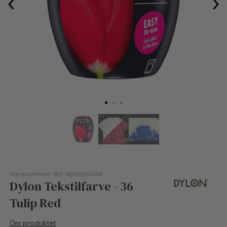
‹
›
Varenummer:
BO-400900036
Dylon Tekstilfarve - 36
Tulip Red
Om produktet