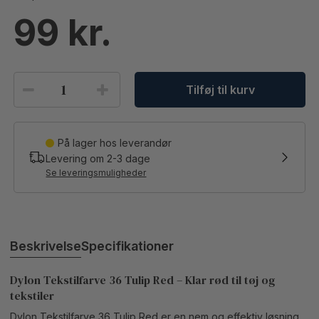
99
Tilføj til kurv
På lager hos leverandør
Levering om
2-3
dage
Se leveringsmuligheder
Beskrivelse
Specifikationer
Dylon Tekstilfarve 36 Tulip Red – Klar rød til tøj og
tekstiler
Dylon Tekstilfarve 36 Tulip Red er en nem og effektiv løsning