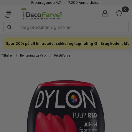
Fremragende 4,7 - + 7.200 Anmeldelser
Faglig kundeservice 60 56 57 50
0
1-3 dages levering
Click & Collect i hele landet
Spar 20% på alt til facade, sokkel og tagmaling 🎨 | Brug koden: MU
Tilbehør
/
Rengøring og Vask
/
Tekstilfarve