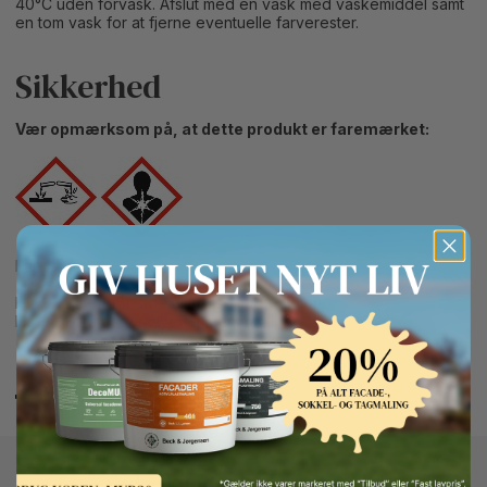
40°C uden forvask. Afslut med en vask med vaskemiddel samt
en tom vask for at fjerne eventuelle farverester.
Sikkerhed
Vær opmærksom på, at dette produkt er faremærket:
Fare
H317 - Kan forårsage allergisk hudreaktion.
H319 - Forårsager alvorlig øjenirritation.
Button Text
Sikkerhedsdatablad
Andre kunder kigger også på