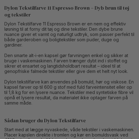
Dylon Tekstilfarve 11 Espresso Brown – Dyb brun til tøj
og tekstiler
Dylon Tekstilfarve 11 Espresso Brown er en nem og effektiv
løsning til at forny dit tøj og dine tekstiler. Den dybe brune
nuance giver et varmt og naturligt udtryk, som passer perfekt til
både garderoben og boligtekstiler som puder, duge og
gardiner.
Den smarte alt-i-en kapsel gør farvningen enkel og sikker at
bruge i vaskemaskinen. Farven trænger dybt ind i stoffet og
sikrer et ensartet og langtidsholdbart resultat – ideel til at
genopfriske falmede tekstiler eller give dem et helt nyt look.
Dylon tekstilfarve kan anvendes på bomuld, hør og viskose. En
kapsel farver op til 600 g stof med fuld farveintensitet eller op
til 1,8 kg for en lysere nuance. Tekstiler med syntetiske fibre vil
opnå et lysere resultat, da materialet ikke optager farven på
samme måde.
Sådan bruger du Dylon Tekstilfarve
Start med at lægge nyvaskede, våde tekstiler i vaskemaskinen.
Placer kapslen direkte i tromlen og kør en bomuldsvask ved