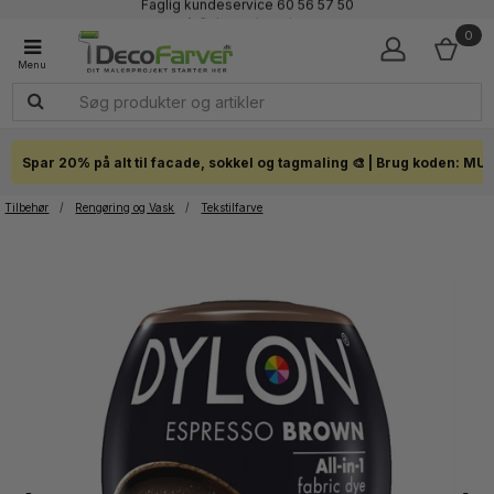
Faglig kundeservice 60 56 57 50
1-3 dages levering
0
Click & Collect i hele landet
Spar 20% på alt til facade, sokkel og tagmaling 🎨 | Brug koden: MU
Tilbehør
/
Rengøring og Vask
/
Tekstilfarve