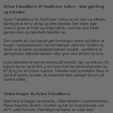
Dylon Tekstilfarve 05 Sunflower Yellow – Klar gul til tøj
og tekstiler
Dylon Tekstilfarve 05 Sunflower Yellow er en nem og effektiv
løsning til at forny dit tøj og dine tekstiler. Den klare gule
nuance giver et friskt og livligt udtryk, som kan lyse både
garderoben og hjemmets tekstiler op.
Den smarte alt-i-en kapsel gør farvningen enkel og sikker at
bruge i vaskemaskinen. Farven trænger dybt ind i stoffet og
sikrer et ensartet og langtidsholdbart resultat – perfekt til at
genopfriske falmede tekstiler eller give dem et helt nyt look.
Dylon tekstilfarve kan anvendes på bomuld, hør og viskose. En
kapsel farver op til 600 g stof med fuld farveintensitet eller op
til 1,8 kg for en lysere nuance. Tekstiler med syntetiske fibre vil
opnå et lysere resultat, da materialet ikke optager farven på
samme måde.
Sådan bruger du Dylon Tekstilfarve:
Start med at lægge nyvaskede, våde tekstiler i vaskemaskinen.
Placer kapslen direkte i tromlen og kør en bomuldsvask ved
40°C uden forvask. Efterfølgende køres en vask med