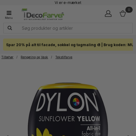
Vi er e-mærket
Fremragende 4,7 - + 7.200 Anmeldelser
0
Faglig kundeservice 60 56 57 50
1-3 dages levering
Click & Collect i hele landet
Spar 20% på alt til facade, sokkel og tagmaling 🎨 | Brug koden: MU
Tilbehør
/
Rengøring og Vask
/
Tekstilfarve