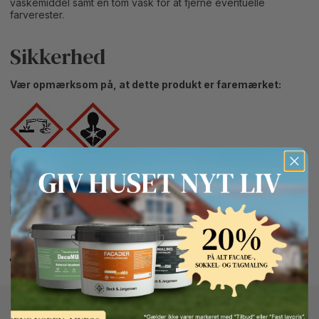
vaskemiddel samt en tom vask for at fjerne eventuelle
farverester.
Sikkerhed
Vær opmærksom på, at dette produkt er faremærket:
Fare
H317 - Kan forårsage allergisk hudreaktion.
H319 - Forårsager alvorlig øjenirritation.
Button Text
Sikkerhedsdatablad
Andre kunder kigger også på