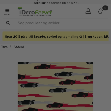
Faglig kundeservice 60 56 57 50
1-3 dages levering
0
Click & Collect i hele landet
Spar 20% på alt til facade, sokkel og tagmaling 🎨 | Brug koden: MU
Tapet
/
Fototapet