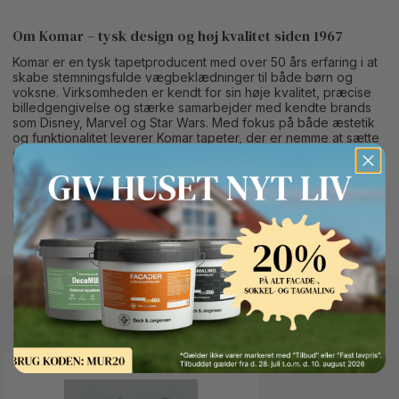
Om Komar – tysk design og høj kvalitet siden 1967
Komar er en tysk tapetproducent med over 50 års erfaring i at
skabe stemningsfulde vægbeklædninger til både børn og
voksne. Virksomheden er kendt for sin høje kvalitet, præcise
billedgengivelse og stærke samarbejder med kendte brands
som Disney, Marvel og Star Wars. Med fokus på både æstetik
og funktionalitet leverer Komar tapeter, der er nemme at sætte
op og giver rummet et unikt udtryk – uanset om du skaber magi
i børneværelset eller et stærkt statement i stuen.
Bemærk:
Denne vare er en skaffevare og tages derfor ikke
retur.
Button Text
Andre kunder kigger også på