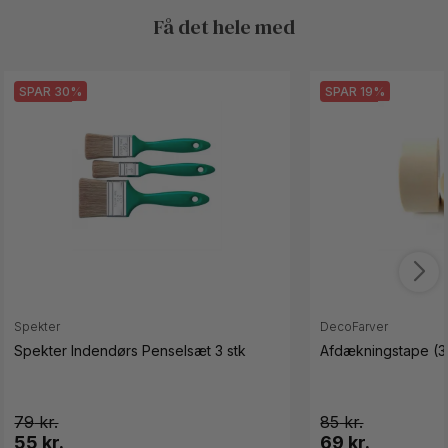
Få det hele med
SPAR 30%
SPAR 19%
Spekter
DecoFarver
Spekter Indendørs Penselsæt 3 stk
Afdækningstape (3
79
85
55 kr.
69 kr.