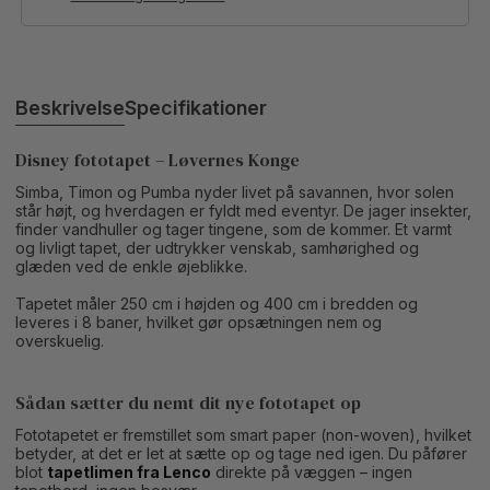
Beskrivelse
Specifikationer
Disney fototapet – Løvernes Konge
Simba, Timon og Pumba nyder livet på savannen, hvor solen
står højt, og hverdagen er fyldt med eventyr. De jager insekter,
finder vandhuller og tager tingene, som de kommer. Et varmt
og livligt tapet, der udtrykker venskab, samhørighed og
glæden ved de enkle øjeblikke.
Tapetet måler 250 cm i højden og 400 cm i bredden og
leveres i 8 baner, hvilket gør opsætningen nem og
overskuelig.
Sådan sætter du nemt dit nye fototapet op
Fototapetet er fremstillet som smart paper (non-woven), hvilket
betyder, at det er let at sætte op og tage ned igen. Du påfører
blot
tapetlimen fra Lenco
direkte på væggen – ingen