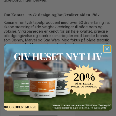
tapetbord, ingen besvær.
Om Komar – tysk design og høj kvalitet siden 1967
Komar er en tysk tapetproducent med over 50 års erfaring i at
skabe stemningsfulde vægbeklædninger til både børn og
voksne. Virksomheden er kendt for sin høje kvalitet, præcise
billedgengivelse og stærke samarbejder med kendte brands
som Disney, Marvel og Star Wars. Med fokus på både æstetik
og funktionalitet leverer Komar tapeter, der er nemme at sætte
op og giver rummet et unikt udtryk – uanset om du skaber magi
i børneværelset eller et stærkt statement i stuen.
Bemærk:
Denne vare er en skaffevare og tages derfor ikke
retur.
Button Text
Andre kunder kigger også på