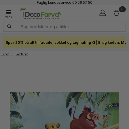
Faglig kundeservice 60 56 57 50
1-3 dages levering
0
Click & Collect i hele landet
Spar 20% på alt til facade, sokkel og tagmaling 🎨 | Brug koden: MU
Tapet
/
Fototapet