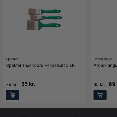
Spekter
DecoFarver
Spekter Indendørs Penselsæt 3 stk
Afdæknings
55 kr.
69 
79
85