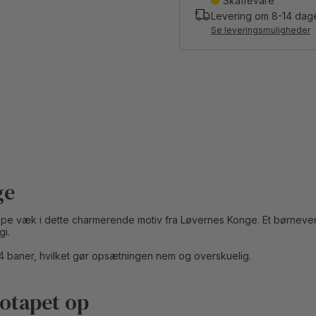
Skaffevare
Levering om
8-14
dag
Se leveringsmuligheder
ge
lippe væk i dette charmerende motiv fra Løvernes Konge. Et børnev
gi.
4 baner, hvilket gør opsætningen nem og overskuelig.
totapet op