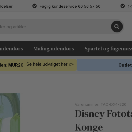
ldelser
Faglig kundeservice 60 56 57 50
1-
indendørs
Maling udendørs
Spartel og fugemas
Se hele udvalget her 👉
koden: MUR20
Outlet
Varenummer:
TAC-DX4-220
Disney Fotot
Konge