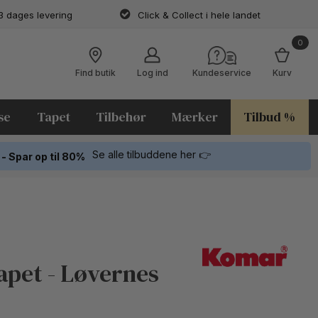
3 dages levering
Click & Collect i hele landet
0
Find butik
Log ind
Kundeservice
Kurv
se
Tapet
Tilbehør
Mærker
Tilbud %
Se alle tilbuddene her 👉
 - Spar op til 80%
apet - Løvernes