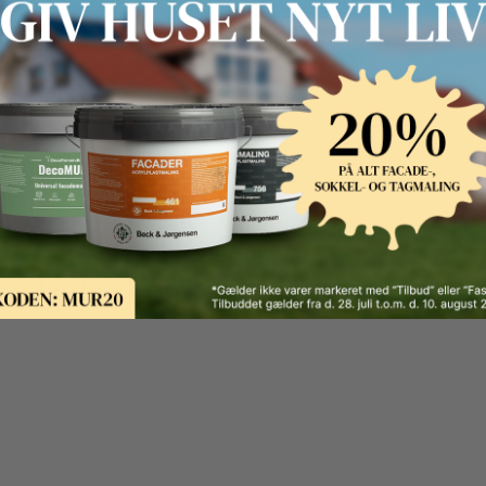
Non-woven
Ingen
Disney 5
Andre kunder kigger også på