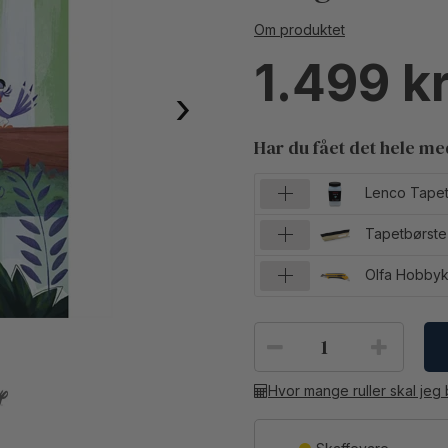
Om produktet
1.499
›
Har du fået det hele m
Lenco Tapet
Tapetbørste
Olfa Hobbyk
Hvor mange ruller skal jeg