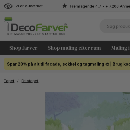
Vi er e-mærket
Fremragende 4,7 - + 7.200 Anme
Shop farver
Shop maling efter rum
Maling 
Spar 20% på alt til facade, sokkel og tagmaling 🎨 | Brug 
Tapet
/
Fototapet