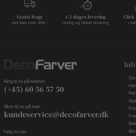
Gratis fragt
1-3 dages levering
Click
ved køb over 499,-
Hurtig og sikker levering
i he
Inf
Om
Ring til os på telefon
Han
(+45) 60 56 57 50
Per
Spø
Skriv til os på mail
Pri
kundeservice@decofarver.dk
Fra
Ret
Bli
Følg os her