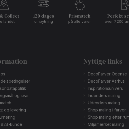
 & Collect
120 dages
Prismatch
Perfekt s
le landet
ombytning
på alle varer
over 7.200 a
ormation
Nyttige links
 os
DecoFarver Odense
delsbetingelser
DecoFarver Aarhus
sondatapolitik
Inspirationsunivers
rgsmål og svar
Indendørs maling
smatch
Udendørs maling
gt og levering
Shop maling i farver
urnering
Shop maling efter ru
v B2B-kunde
Miljømærket maling