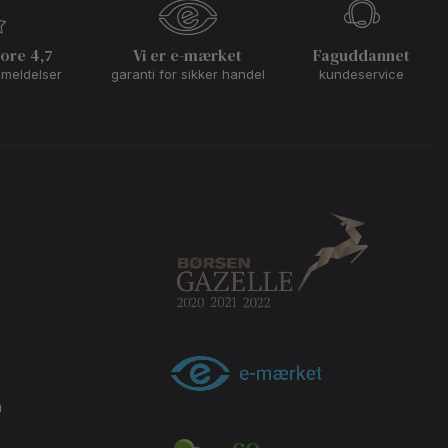
core 4,7
Vi er e-mærket
Faguddannet
nmeldelser
garanti for sikker handel
kundeservice
m