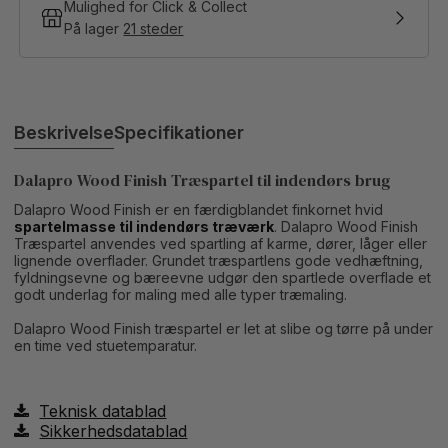
Mulighed for Click & Collect
På lager
21 steder
Beskrivelse
Specifikationer
Dalapro Wood Finish Træspartel til indendørs brug
Dalapro Wood Finish er en færdigblandet finkornet hvid
spartelmasse til indendørs træværk
. Dalapro Wood Finish
Træspartel anvendes ved spartling af karme, dører, låger eller
lignende overflader. Grundet træspartlens gode vedhæftning,
fyldningsevne og bæreevne udgør den spartlede overflade et
godt underlag for maling med alle typer træmaling.
Dalapro Wood Finish træspartel er let at slibe og tørre på under
en time ved stuetemparatur.
Teknisk datablad
Sikkerhedsdatablad