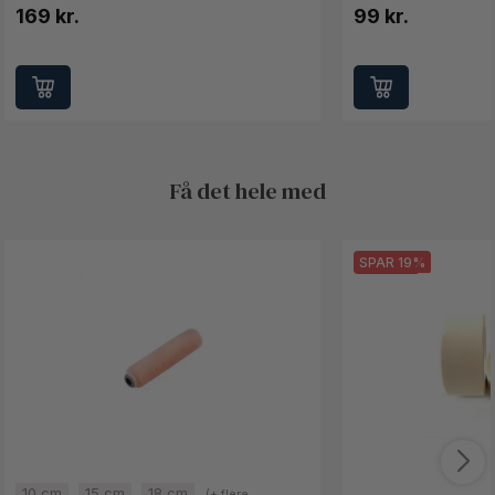
169 kr.
99 kr.
Få det hele med
SPAR 19%
10 cm
15 cm
18 cm
(+ flere