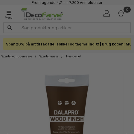
Fremragende 4,7 - + 7.200 Anmeldelser
Faglig kundeservice 60 56 57 50
0
1-3 dages levering
Click & Collect i hele landet
Spar 20% på alt til facade, sokkel og tagmaling 🎨 | Brug koden: MU
Spartel og fugemasse
/
Spartelmasse
/
Træspartel