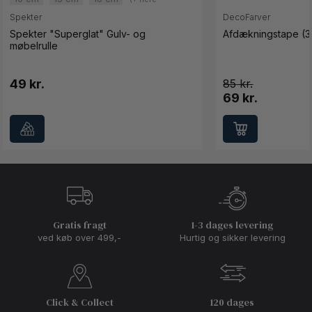
varianter)
Spekter
DecoFarver
Spekter "Superglat" Gulv- og
Afdækningstape (3
møbelrulle
49 kr.
85
69 kr.
Gratis fragt
1-3 dages levering
ved køb over 499,-
Hurtig og sikker levering
Click & Collect
120 dages