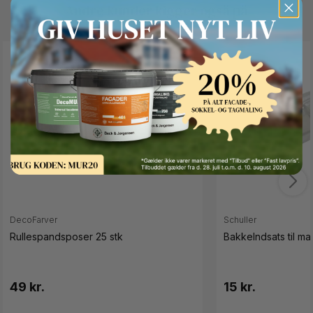
Andre kunder kigger også på
Button Text
DecoFarver
Schuller
Rullespandsposer 25 stk
BakkeIndsats til m
49 kr.
15 kr.