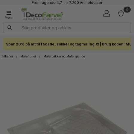
Faglig kundeservice 60 56 57 50
1-3 dages levering
0
Click & Collect i hele landet
Spar 20% på alt til facade, sokkel og tagmaling 🎨 | Brug koden: MU
Tilbehør
/
Malerruller
/
Malerbakker og Malerspande