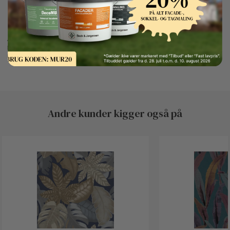
Børst tapetet på plads fra midten og ud mod kanterne for
at undgå luftbobler.
Arche 26437 er det oplagte valg, hvis du vil kombinere
naturens former med moderne elegance og skabe et hjem
med personlighed og ro.
Andre kunder kigger også på