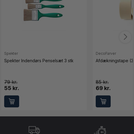
Spekter
DecoFarver
Spekter Indendørs Penselsæt 3 stk
Afdækningstape (3
79
85
55 kr.
69 kr.