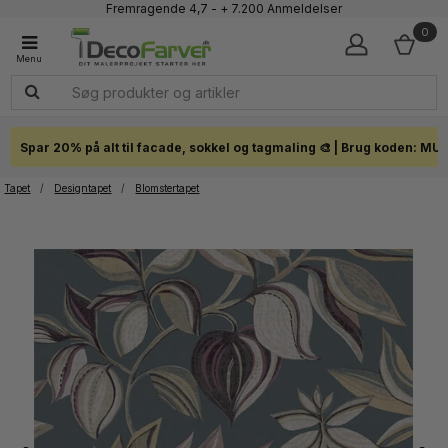
Fremragende 4,7 - + 7.200 Anmeldelser
Faglig kundeservice 60 56 57 50
0
1-3 dages levering
Click & Collect i hele landet
Spar 20% på alt til facade, sokkel og tagmaling 🎨 | Brug koden: MU
Tapet
/
Designtapet
/
Blomstertapet