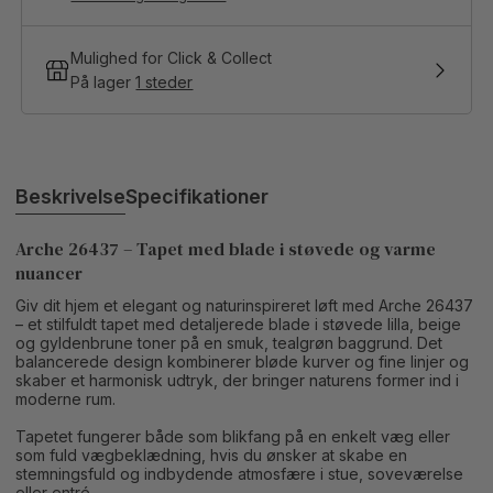
Mulighed for Click & Collect
På lager
1 steder
Beskrivelse
Specifikationer
Arche 26437 – Tapet med blade i støvede og varme
nuancer
Giv dit hjem et elegant og naturinspireret løft med Arche 26437
– et stilfuldt tapet med detaljerede blade i støvede lilla, beige
og gyldenbrune toner på en smuk, tealgrøn baggrund. Det
balancerede design kombinerer bløde kurver og fine linjer og
skaber et harmonisk udtryk, der bringer naturens former ind i
moderne rum.
Tapetet fungerer både som blikfang på en enkelt væg eller
som fuld vægbeklædning, hvis du ønsker at skabe en
stemningsfuld og indbydende atmosfære i stue, soveværelse
eller entré.