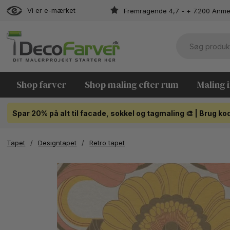
Vi er e-mærket
Fremragende 4,7 - + 7.200 Anme
Shop farver
Shop maling efter rum
Maling 
Spar 20% på alt til facade, sokkel og tagmaling 🎨 | Brug 
Tapet
/
Designtapet
/
Retro tapet