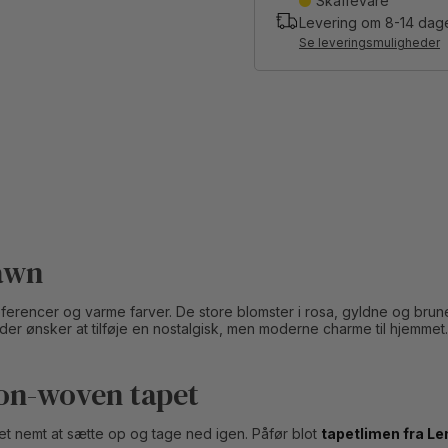
Skaffevare
Levering om
8-14
dag
Se leveringsmuligheder
Dawn
referencer og varme farver. De store blomster i rosa, gyldne og bru
, der ønsker at tilføje en nostalgisk, men moderne charme til hjemmet
on-woven tapet
det nemt at sætte op og tage ned igen. Påfør blot
tapetlimen fra L