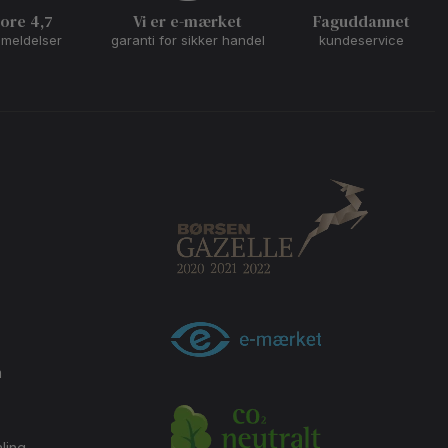
core 4,7
Vi er e-mærket
Faguddannet
nmeldelser
garanti for sikker handel
kundeservice
m
ling