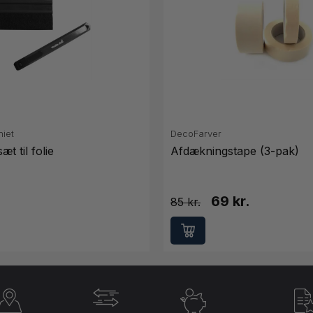
niet
DecoFarver
t til folie
Afdækningstape (3-pak)
69 kr.
85