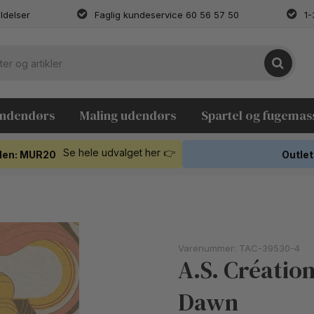
ldelser
Faglig kundeservice 60 56 57 50
1-
indendørs
Maling udendørs
Spartel og fugemas
Se hele udvalget her 👉
koden: MUR20
Outlet
Varenummer:
TAC-39530-4
A.S. Création
Dawn