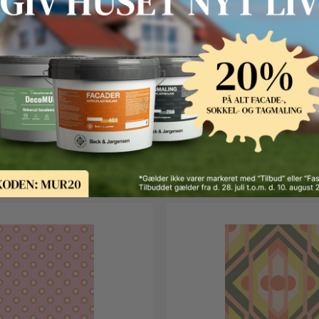
56 cm (Lige over)
Retro Chic
Andre kunder kigger også på