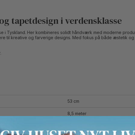
 og tapetdesign i verdensklasse
e i Tyskland. Her kombineres solidt håndværk med moderne produktio
sikere til kreative og farverige designs. Med fokus på både æstetik 
.
53 cm
8,5 meter
Non-woven