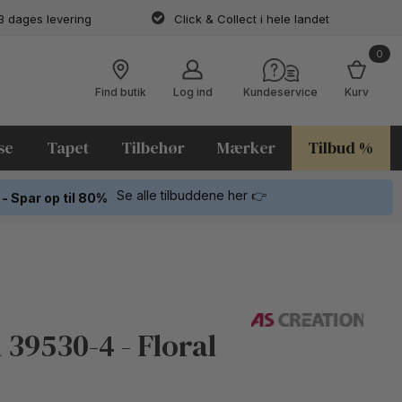
3 dages levering
Click & Collect i hele landet
0
Find butik
Log ind
Kundeservice
Kurv
se
Tapet
Tilbehør
Mærker
Tilbud %
Se alle tilbuddene her 👉
 - Spar op til 80%
 39530-4 - Floral