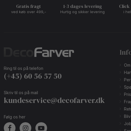
Gratis fragt
1-3 dages levering
Click
ved køb over 499,-
Hurtig og sikker levering
i he
Inf
Om
Ring til os på telefon
Han
(+45) 60 56 57 50
Per
Spø
Skriv til os på mail
Pri
kundeservice@decofarver.dk
Fra
Ret
Bli
Følg os her
Job
Sam