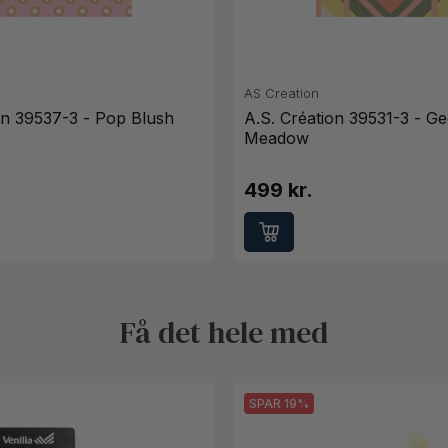
AS Creation
on 39537-3 - Pop Blush
A.S. Création 39531-3 - G
Meadow
499 kr.
Få det hele med
SPAR 19%