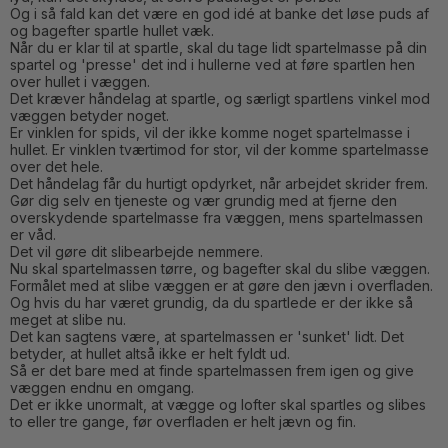
Og i så fald kan det være en god idé at banke det løse puds af
og bagefter spartle hullet væk.
Når du er klar til at spartle, skal du tage lidt spartelmasse på din
spartel og 'presse' det ind i hullerne ved at føre spartlen hen
over hullet i væggen.
Det kræver håndelag at spartle, og særligt spartlens vinkel mod
væggen betyder noget.
Er vinklen for spids, vil der ikke komme noget spartelmasse i
hullet. Er vinklen tværtimod for stor, vil der komme spartelmasse
over det hele.
Det håndelag får du hurtigt opdyrket, når arbejdet skrider frem.
Gør dig selv en tjeneste og vær grundig med at fjerne den
overskydende spartelmasse fra væggen, mens spartelmassen
er våd.
Det vil gøre dit slibearbejde nemmere.
Nu skal spartelmassen tørre, og bagefter skal du slibe væggen.
Formålet med at slibe væggen er at gøre den jævn i overfladen.
Og hvis du har været grundig, da du spartlede er der ikke så
meget at slibe nu.
Det kan sagtens være, at spartelmassen er 'sunket' lidt. Det
betyder, at hullet altså ikke er helt fyldt ud.
Så er det bare med at finde spartelmassen frem igen og give
væggen endnu en omgang.
Det er ikke unormalt, at vægge og lofter skal spartles og slibes
to eller tre gange, før overfladen er helt jævn og fin.