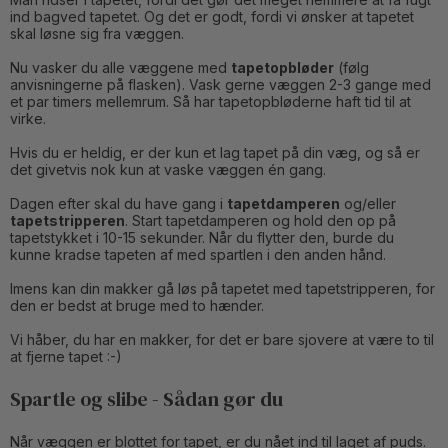
ind bagved tapetet. Og det er godt, fordi vi ønsker at tapetet
skal løsne sig fra væggen.
Nu vasker du alle væggene med
tapetopbløder
(følg
anvisningerne på flasken). Vask gerne væggen 2-3 gange med
et par timers mellemrum. Så har tapetopbløderne haft tid til at
virke.
Hvis du er heldig, er der kun et lag tapet på din væg, og så er
det givetvis nok kun at vaske væggen én gang.
Dagen efter skal du have gang i
tapetdamperen
og/eller
tapetstripperen
. Start tapetdamperen og hold den op på
tapetstykket i 10-15 sekunder. Når du flytter den, burde du
kunne kradse tapeten af med spartlen i den anden hånd.
Imens kan din makker gå løs på tapetet med tapetstripperen, for
den er bedst at bruge med to hænder.
Vi håber, du har en makker, for det er bare sjovere at være to til
at fjerne tapet :-)
Spartle og slibe - Sådan gør du
Når væggen er blottet for tapet, er du nået ind til laget af puds.