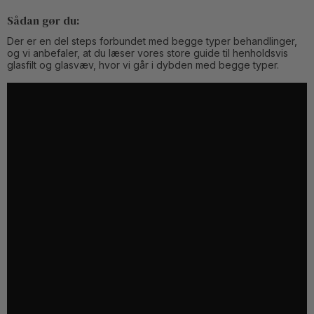
Sådan gør du:
Der er en del steps forbundet med begge typer behandlinger,
og vi anbefaler, at du læser vores store guide til henholdsvis
glasfilt og glasvæv, hvor vi går i dybden med begge typer.