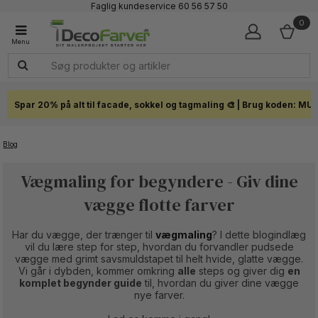
Faglig kundeservice 60 56 57 50
1-3 dages levering
0
Click & Collect i hele landet
Spar 20% på alt til facade, sokkel og tagmaling 🎨 | Brug koden: MU
Blog
Vægmaling for begyndere - Giv dine
vægge flotte farver
Har du vægge, der trænger til
vægmaling
? I dette blogindlæg
vil du lære step for step, hvordan du forvandler pudsede
vægge med grimt savsmuldstapet til helt hvide, glatte vægge.
Vi går i dybden, kommer omkring
alle
steps og giver dig
en
komplet begynder guide
til, hvordan du giver dine vægge
nye farver.