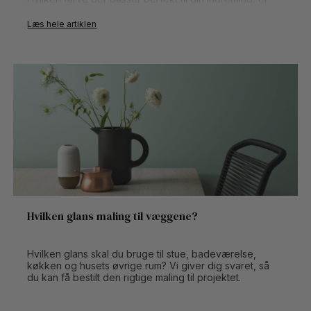
selvfølgelig smag og behag, men vi har nu alligevel
samlet årets smukke farvetendenser, som du kan lade
Læs hele artiklen
dig inspirere af.
Læs med videre - det kan være, du finder din nye
farve-favorit i blandt.
Hvilken glans maling til væggene?
Hvilken glans skal du bruge til stue, badeværelse,
køkken og husets øvrige rum? Vi giver dig svaret, så
du kan få bestilt den rigtige maling til projektet.