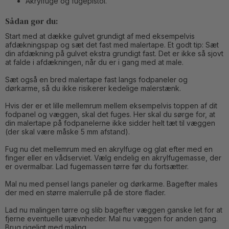
Akrylfuge og fugepistol.
Sådan gør du:
Start med at dække gulvet grundigt af med eksempelvis
afdækningspap og sæt det fast med malertape. Et godt tip: Sæt
din afdækning på gulvet ekstra grundigt fast. Det er ikke så sjovt
at falde i afdækningen, når du er i gang med at male.
Sæt også en bred malertape fast langs fodpaneler og
dørkarme, så du ikke risikerer kedelige malerstænk.
Hvis der er et lille mellemrum mellem eksempelvis toppen af dit
fodpanel og væggen, skal det fuges. Her skal du sørge for, at
din malertape på fodpanelerne ikke sidder helt tæt til væggen
(der skal være måske 5 mm afstand).
Fug nu det mellemrum med en akrylfuge og glat efter med en
finger eller en vådserviet. Vælg endelig en akrylfugemasse, der
er overmalbar. Lad fugemassen tørre før du fortsætter.
Mal nu med pensel langs paneler og dørkarme. Bagefter males
der med en større malerrulle på de store flader.
Lad nu malingen tørre og slib bagefter væggen ganske let for at
fjerne eventuelle ujævnheder. Mal nu væggen for anden gang.
Brug rigeligt med maling.