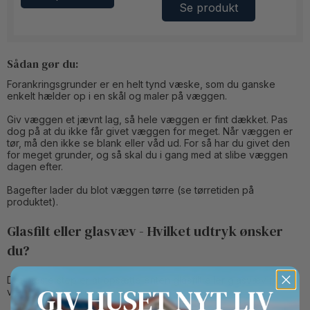
Se produkt
Sådan gør du:
Forankringsgrunder er en helt tynd væske, som du ganske
enkelt hælder op i en skål og maler på væggen.
Giv væggen et jævnt lag, så hele væggen er fint dækket. Pas
dog på at du ikke får givet væggen for meget. Når væggen er
tør, må den ikke se blank eller våd ud. For så har du givet den
for meget grunder, og så skal du i gang med at slibe væggen
dagen efter.
Bagefter lader du blot væggen tørre (se tørretiden på
produktet).
Glasfilt eller glasvæv - Hvilket udtryk ønsker
du?
Det næste step er at opsætte enten glasfilt eller glasvæv på
væggene.