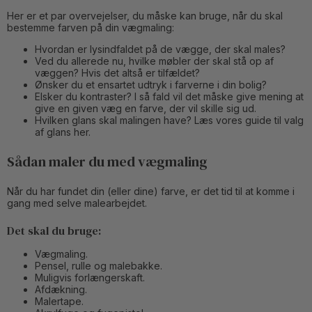
Her er et par overvejelser, du måske kan bruge, når du skal
bestemme farven på din vægmaling:
Hvordan er lysindfaldet på de vægge, der skal males?
Ved du allerede nu, hvilke møbler der skal stå op af
væggen? Hvis det altså er tilfældet?
Ønsker du et ensartet udtryk i farverne i din bolig?
Elsker du kontraster? I så fald vil det måske give mening at
give en given væg en farve, der vil skille sig ud.
Hvilken glans skal malingen have? Læs vores guide til valg
af glans her.
Sådan maler du med vægmaling
Når du har fundet din (eller dine) farve, er det tid til at komme i
gang med selve malearbejdet.
Det skal du bruge:
Vægmaling.
Pensel, rulle og malebakke.
Muligvis forlængerskaft.
Afdækning.
Malertape.