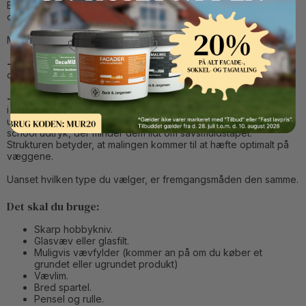
Begge typer er med til at beskytte væggen og gøre den stærk
og robust.
Men hvad er så forskellen på de to?
Button Text
- Glasfilt
giver en helt glat og jævn overflade, der af mange
opfattes som mere moderne og tidssvarende.
- Glasvæv
har en struktur i sig, som du vil kunne se på væggen
i sidste ende. Nogle vil mene, at glasvæv skaber et klassisk
udtryk i dine rum. Andre vil måske mene, at det er et lidt old
school udtryk, der minder dem lidt om savsmuldstapet.
Strukturen betyder, at malingen kommer til at hæfte optimalt på
væggene.
Uanset hvilken type du vælger, er fremgangsmåden den samme.
Det skal du bruge:
Skarp hobbykniv.
Glasvæv eller glasfilt.
Muligvis vævfylder (kommer an på om du køber et
grundet eller ugrundet produkt)
Vævlim.
Bred spartel.
Pensel og rulle.